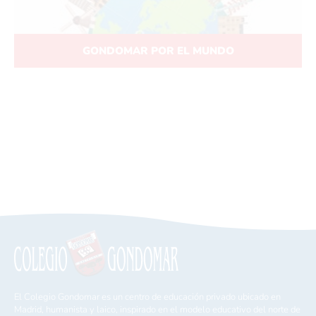
GONDOMAR POR EL MUNDO
El Colegio Gondomar es un centro de educación privado ubicado en
Madrid, humanista y laico, inspirado en el modelo educativo del norte de