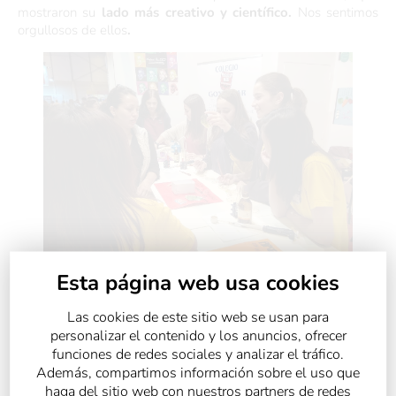
mostraron su
lado más creativo y científico.
Nos sentimos
orgullosos de ellos
.
Esta página web usa cookies
¡ Gracias alumnos y profesoras, el proyecto ha sido un
Las cookies de este sitio web se usan para
éxito !
personalizar el contenido y los anuncios, ofrecer
funciones de redes sociales y analizar el tráfico.
Además, compartimos información sobre el uso que
haga del sitio web con nuestros partners de redes