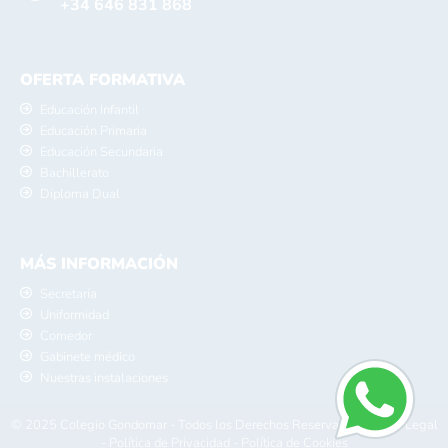
+34 646 831 868
OFERTA FORMATIVA
Educación Infantil
Educación Primaria
Educación Secundaria
Bachillerato
Diploma Dual
MÁS INFORMACIÓN
Secretaría
Uniformidad
Comedor
Gabinete médico
Nuestras instalaciones
© 2025 Colegio Gondomar - Todos los Derechos Reservados -
Aviso Legal
-
Política de Privacidad
-
Política de Cookies