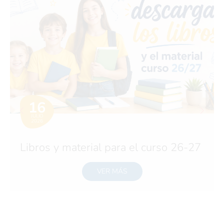
16
JULIO
2026
Libros y material para el curso 26-27
VER MÁS