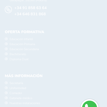
Galapagar, 28260 (Madrid)
+34 91 858 63 64
+34 646 831 868
OFERTA FORMATIVA
Educación Infantil
Educación Primaria
Educación Secundaria
Bachillerato
Diploma Dual
MÁS INFORMACIÓN
Secretaría
Uniformidad
Comedor
Gabinete médico
Nuestras instalaciones