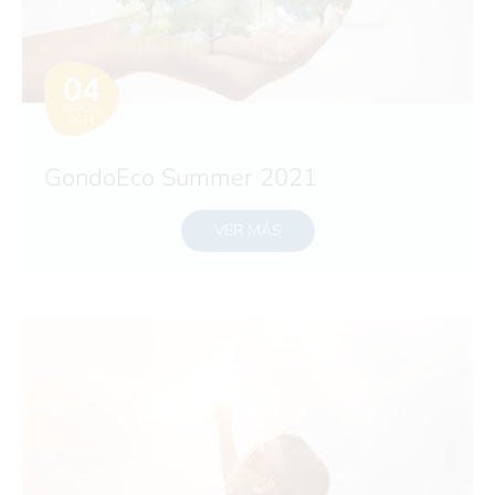
04
MARZO
2021
GondoEco Summer 2021
VER MÁS