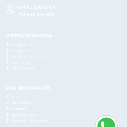
+34 91 858 63 64
+34 646 831 868
OFERTA FORMATIVA
Educación Infantil
Educación Primaria
Educación Secundaria
Bachillerato
Diploma Dual
MÁS INFORMACIÓN
Secretaría
Uniformidad
Comedor
Gabinete médico
Nuestras instalaciones