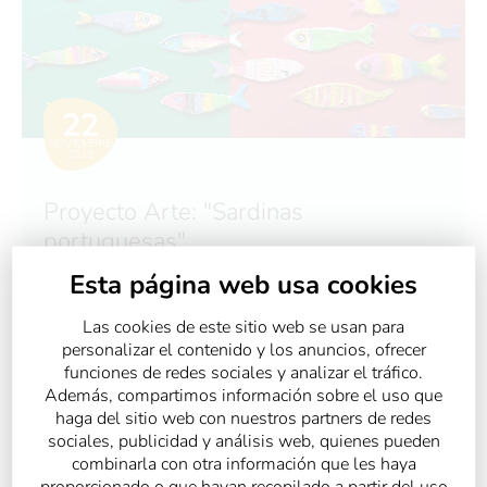
22
NOVIEMBRE
2018
Proyecto Arte: "Sardinas
portuguesas"
Esta página web usa cookies
VER MÁS
Las cookies de este sitio web se usan para
personalizar el contenido y los anuncios, ofrecer
funciones de redes sociales y analizar el tráfico.
Además, compartimos información sobre el uso que
haga del sitio web con nuestros partners de redes
sociales, publicidad y análisis web, quienes pueden
combinarla con otra información que les haya
proporcionado o que hayan recopilado a partir del uso