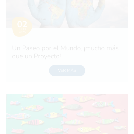
02
JULIO
2025
Un Paseo por el Mundo, ¡mucho más
que un Proyecto!
VER MÁS