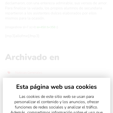
declamaron, con una entereza admirable, sus versos de amor.
Para finalizar la velada, los propios alumnos de secundaria
repartieron a los asistentes dulces elaborados por ellos
mismos para la ocasión.
{imageshow sl=7 sc=8
w=450 h=350
/}
{mp3}allofme{/mp3}
Archivado en
Noticias Generales
Esta página web usa cookies
Compartir:
Las cookies de este sitio web se usan para
personalizar el contenido y los anuncios, ofrecer
funciones de redes sociales y analizar el tráfico.
Además, compartimos información sobre el uso que