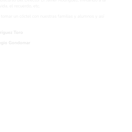
 discurso del Director
D. Javier Rodríguez
, invitando a la
ida, el recuerdo, etc.
a tomar un cóctel con nuestras familias y alumnos y así
dríguez Toro
legio Gondomar