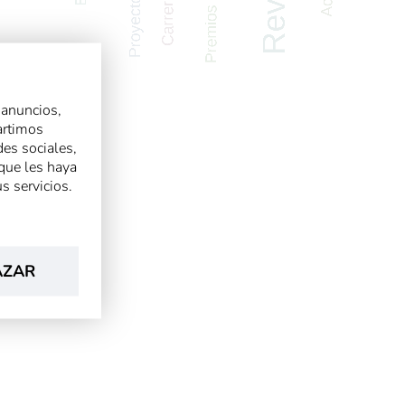
 anuncios,
artimos
des sociales,
que les haya
s servicios.
AZAR