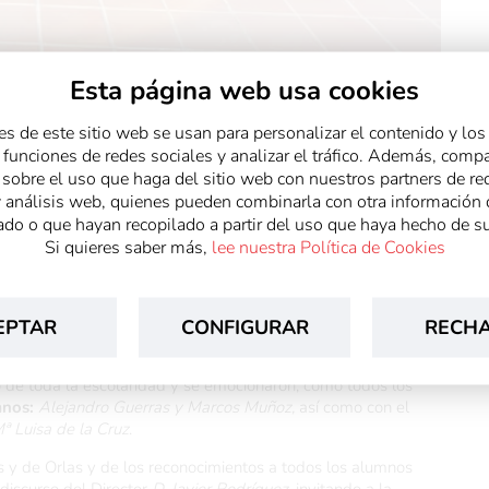
Esta página web usa cookies
yo de 2025
es de este sitio web se usan para personalizar el contenido y los
r funciones de redes sociales y analizar el tráfico. Además, comp
ma octava promoción
de los alumnos de Segundo de
sobre el uso que haga del sitio web con nuestros partners de re
apagar.
y análisis web, quienes pueden combinarla con otra información 
 representantes del Gobierno Municipal, autoridades
do o que hayan recopilado a partir del uso que haya hecho de su
res, alumnos y exalumnos. La presentación del acto corrió a
Si quieres saber más,
lee nuestra Política de Cookies
 por la brillante actuación de la profesora
Dña. Rita
er Díaz.
EPTAR
CONFIGURAR
RECH
có unas palabras de agradecimiento al Colegio por su labor en
o y creciendo en los nuevos retos que están en el horizonte.
go de toda la escolaridad y se emocionaron, como todos los
mnos:
Alejandro Guerras y Marcos Muñoz,
así como con el
ª Luisa de la Cruz
.
 y de Orlas y de los reconocimientos a todos los alumnos