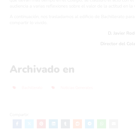
que llevan más tiempo en el Colegio, se clausuró el acto con el
audiencia a varias reflexiones sobre el valor de la actitud en la v
A continuación, nos trasladamos al edificio de Bachillerato par
compartir lo vivido.
D. Javier Ro
Director del Co
Archivado en
Bachillerato
Noticias Generales
Compartir: