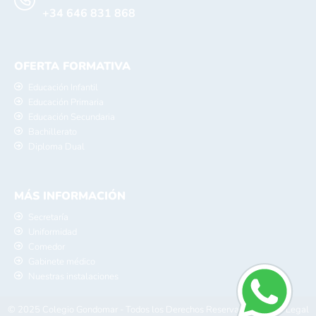
+34 646 831 868
OFERTA FORMATIVA
Educación Infantil
Educación Primaria
Educación Secundaria
Bachillerato
Diploma Dual
MÁS INFORMACIÓN
Secretaría
Uniformidad
Comedor
Gabinete médico
Nuestras instalaciones
© 2025 Colegio Gondomar - Todos los Derechos Reservados -
Aviso Legal