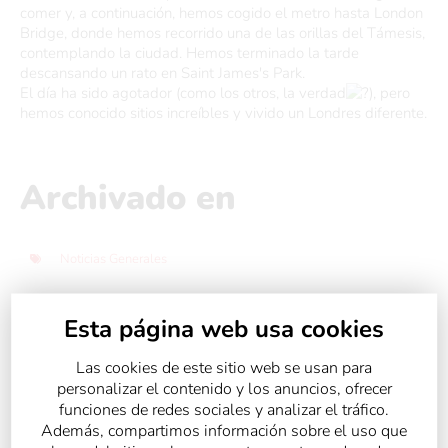
comer y, a continuación, hemos cogido el metro hasta London
Bridge, donde hemos recorrido una de las orillas del Támesis,
contemplando la ciudad. Hemos terminado la tarde
descansando un rato en Saint James's Park.
El día ha sido agotador (como los otros, la verdad
), pero
hemos conocido sitios increíbles y vivido un Londres diferente.
Archivado en
Noticias Generales
Esta página web usa cookies
Compartir:
Las cookies de este sitio web se usan para
personalizar el contenido y los anuncios, ofrecer
funciones de redes sociales y analizar el tráfico.
Además, compartimos información sobre el uso que