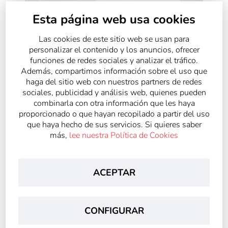
Esta página web usa cookies
En este momento de incertidumbre, donde el ser humano
Las cookies de este sitio web se usan para
busca soluciones a una enfermedad tristemente extendida en
personalizar el contenido y los anuncios, ofrecer
todo el mundo y que tanto dolor está causando, los niños
funciones de redes sociales y analizar el tráfico.
sintieron que habían hecho algo importante por los demás y
Además, compartimos información sobre el uso que
que
el hecho de tener diez años, no es un impedimento
haga del sitio web con nuestros partners de redes
para aportar ideas útiles a la sociedad
. Será algo que
sociales, publicidad y análisis web, quienes pueden
perdurará en sus pensamientos y que enriquecerá el
combinarla con otra información que les haya
crecimiento personal de estos niños a lo largo de sus vidas.
proporcionado o que hayan recopilado a partir del uso
Para ver el reportaje completo de Telemadrid Noticias,
que haya hecho de sus servicios. Si quieres saber
puedes hacerlo aquí:
Telemadrid Noticias Colegio Gondomar
más,
lee nuestra Política de Cookies
Si quieres saber más sobre el proyecto visita:
Proyecto Stem
Anticovid Purificador Casero
ACEPTAR
Si quieres conocer a los alumnos explicando el proceso de
fabricación:
Vídeo alumnos 5º
Ha sido una experiencia fantástica e inolvidable para
CONFIGURAR
todos, ¡ gracias Mar y Javier !