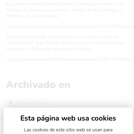
buscando alimentos para llevarlos al hormiguero central. Al
finalizar, se llevaron el carnet de “Amigo de las Hormigas y
Protector de la Naturaleza”.
{gallery}excursiones/infantil/cienciasnaturales2016I:::0:0{/gallery
Después de la visita, fueron a comer y a jugar un ratito al
“Parque París” (Las Rozas), donde lo pasaron fenomenal con
columpios, colchonetas gigantes y tirolinas.
{gallery}excursiones/infantil/cienciasnaturales2016II:::0:0{/galler
Archivado en
Noticias Generales
Esta página web usa cookies
Las cookies de este sitio web se usan para
Compartir: