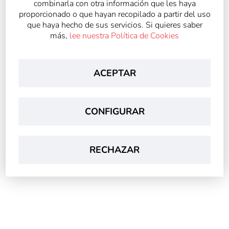
D. Javier Rodríguez Toro
combinarla con otra información que les haya
proporcionado o que hayan recopilado a partir del uso
Director del Colegio Gondomar
que haya hecho de sus servicios. Si quieres saber
más,
lee nuestra Política de Cookies
Archivado en
ACEPTAR
Educar para Ser
Noticias Generales
CONFIGURAR
Compartir:
RECHAZAR