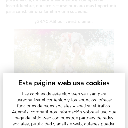
pura energía, un valor inestimable en tiempos de
incertidumbre, nuestro recurso humano más importante
para construir una familia y una sociedad.
¡GRACIAS! por vuestro amor
.
Esta página web usa cookies
Las cookies de este sitio web se usan para
personalizar el contenido y los anuncios, ofrecer
funciones de redes sociales y analizar el tráfico.
Además, compartimos información sobre el uso que
“No le evitéis a vuestros hijos las dificultades de la
haga del sitio web con nuestros partners de redes
vida, enseñadles más bien a superarlas”
(Louis Pasteur)
sociales, publicidad y análisis web, quienes pueden