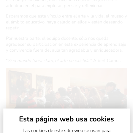
adentran en él para explorar, pensar y reflexionar.
Esperamos que este vínculo entre el arte y la vida, el museo y
el ámbito educativo, haya calado en ellos y estén deseando
repetir.
Por nuestra parte, el equipo docente, sólo nos queda
agradecer su participación en esta experiencia de aprendizaje
y convivencia fuera del aula tan agradable y enriquecedora.
“
Si el mundo fuera claro, el arte no existiría.
” Albert Camus.
Esta página web usa cookies
Las cookies de este sitio web se usan para